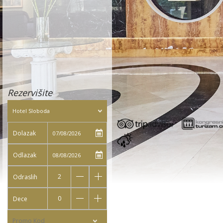
Rezervišite
Dolazak
Odlazak
2
Odraslih
0
Dece