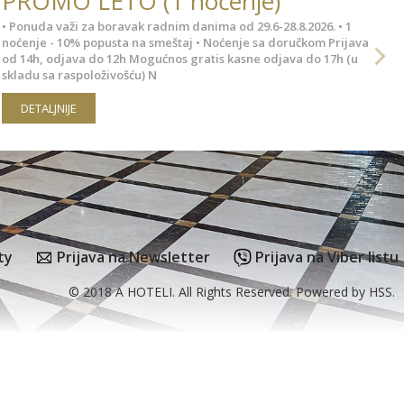
PROMO LETO (1 noćenje)
• Ponuda važi za boravak radnim danima od 29.6-28.8.2026. • 1
noćenje - 10% popusta na smeštaj • Noćenje sa doručkom Prijava
od 14h, odjava do 12h Mogućnos gratis kasne odjava do 17h (u
skladu sa raspoloživošću) N
DETALJNIJE
Prijava na Newsletter
Prijava na Viber listu
ty
© 2018 A HOTELI. All Rights Reserved. Powered by
HSS
.