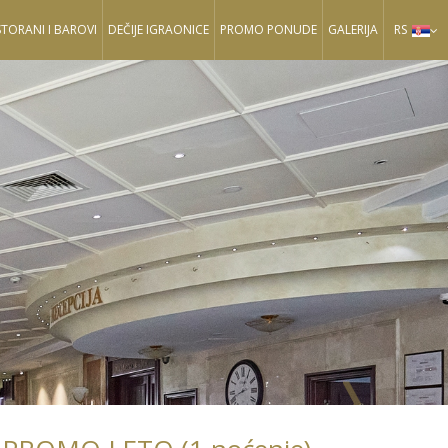
STORANI I BAROVI
DEČIJE IGRAONICE
PROMO PONUDE
GALERIJA
RS
Sledeći
Slede